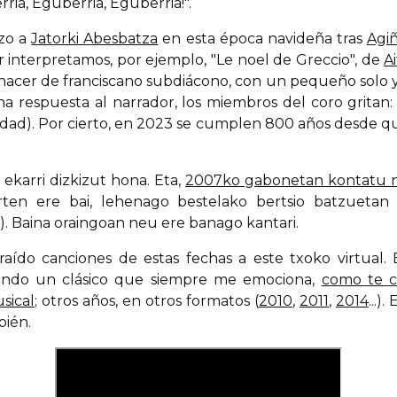
ia, Eguberria, Eguberria!".
rzo a
Jatorki Abesbatza
en esta época navideña tras
Agi
r interpretamos, por ejemplo, "Le noel de Greccio", de
A
cer de franciscano subdiácono, con un pequeño solo y ve
a respuesta al narrador, los miembros del coro gritan:
vidad). Por cierto, en 2023 se cumplen 800 años desde qu
ekarri dizkizut hona. Eta,
2007ko gabonetan kontatu n
en ere bai, lehenago bestelako bertsio batzuetan 
..). Baina oraingoan neu ere banago kantari.
aído canciones de estas fechas a este txoko virtual.
ando un clásico que siempre me emociona,
como te 
sical
; otros años, en otros formatos (
2010
,
2011
,
2014
...)
bién.