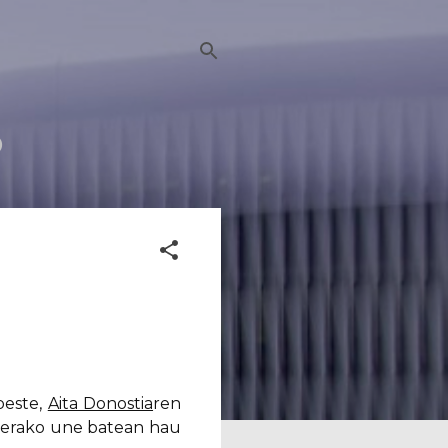
)
beste,
Aita Donostia
ren
sierako une batean hau