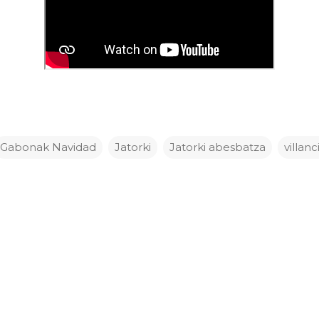
Gabonak Navidad
Jatorki
Jatorki abesbatza
villanc