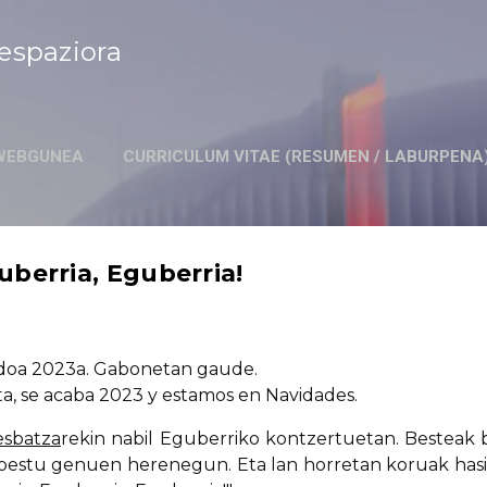
Ir al contenido principal
respaziora
E WEBGUNEA
CURRICULUM VITAE (RESUMEN / LABURPENA
uberria, Eguberria!
doa 2023a. Gabonetan gaude.
ta, se acaba 2023 y estamos en Navidades.
esbatza
rekin nabil Eguberriko kontzertuetan. Besteak 
abestu genuen herenegun. Eta lan horretan koruak ha