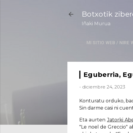
Botxotik zibe
Iñaki Murua
MI SITIO WEB / NIR
Eguberria, Eg
-
diciembre 24, 2023
Konturatu orduko, ba
Sin darme casi ni cuen
Eta aurten
Jatorki Ab
"Le noel de Greccio" 