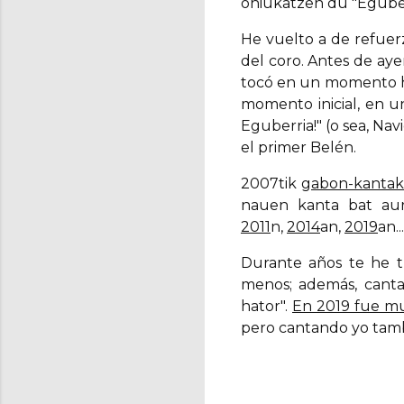
ohiukatzen du "Eguberr
He vuelto a de refue
del coro. Antes de aye
tocó en un momento ha
momento inicial, en un
Eguberria!" (o sea, Na
el primer Belén.
2007tik
gabon-kantak
nauen kanta bat aurt
2011
n,
2014
an,
2019
an.
Durante años te he tr
menos; además, cant
hator".
En 2019 fue mu
pero cantando yo tam