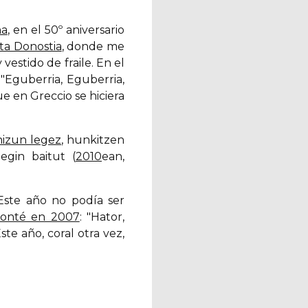
ña
, en el 50º aniversario
ita Donostia
, donde me
stido de fraile. En el
 "Eguberria, Eguberria,
e en Greccio se hiciera
izun legez
, hunkitzen
egin baitut (
2010
ean,
 Este año no podía ser
conté en 2007
: "Hator,
. Este año, coral otra vez,